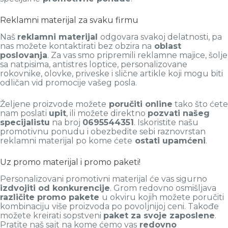
Reklamni materijal za svaku firmu
Naš
reklamni materijal
odgovara svakoj delatnosti, pa
nas možete kontaktirati bez obzira na
oblast
poslovanja
. Za vas smo pripremili reklamne majice, šolje
sa natpisima, antistres loptice, personalizovane
rokovnike, olovke, priveske i slične artikle koji mogu biti
odličan vid promocije vašeg posla.
Željene proizvode možete
poručiti online
tako što ćete
nam poslati
upit
, ili možete direktno
pozvati našeg
specijalistu
na broj
0695544351
. Iskoristite našu
promotivnu ponudu i obezbedite sebi raznovrstan
reklamni materijal po kome ćete
ostati upamćeni
.
Uz promo materijal i promo paketi!
Personalizovani promotivni materijal će vas sigurno
izdvojiti od konkurencije
. Grom redovno osmišljava
različite promo pakete
u okviru kojih možete poručiti
kombinaciju više proizvoda po povoljnijoj ceni. Takođe
možete kreirati sopstveni
paket za svoje zaposlene
.
Pratite naš sajt na kome ćemo vas
redovno