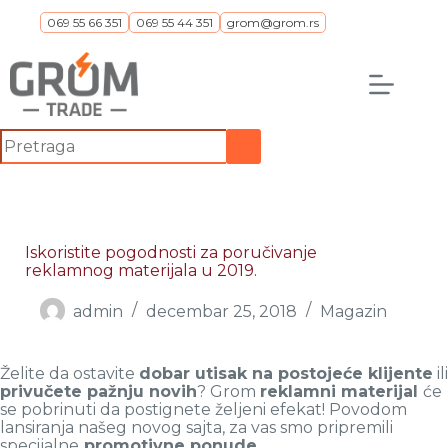
Skip
069 55 66 351
069 55 44 351
grom@grom.rs
to
content
No
results
Iskoristite pogodnosti za poručivanje
reklamnog materijala u 2019.
admin
decembar 25, 2018
Magazin
Želite da ostavite
dobar utisak na postojeće klijente
ili
privučete pažnju novih
? Grom
reklamni materijal
će
se pobrinuti da postignete željeni efekat! Povodom
lansiranja našeg novog sajta, za vas smo pripremili
specijalne
promotivne ponude
.