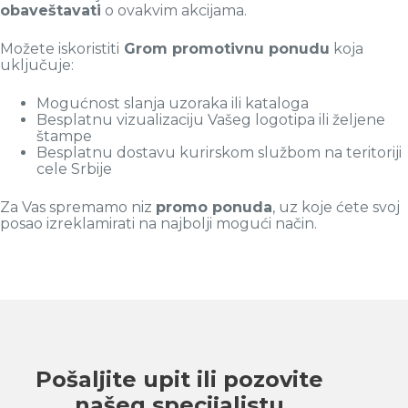
obaveštavati
o ovakvim akcijama.
Možete iskoristiti
Grom promotivnu ponudu
koja
uključuje:
Mogućnost slanja uzoraka ili kataloga
Besplatnu vizualizaciju Vašeg logotipa ili željene
štampe
Besplatnu dostavu kurirskom službom na teritoriji
cele Srbije
Za Vas spremamo niz
promo ponuda
, uz koje ćete svoj
posao izreklamirati na najbolji mogući način.
Pošaljite upit ili pozovite
našeg specijalistu