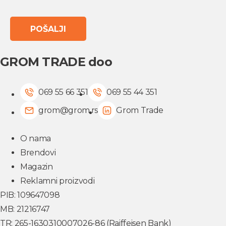
GROM TRADE doo
069 55 66 351
069 55 44 351
grom@grom.rs
Grom Trade
O nama
Brendovi
Magazin
Reklamni proizvodi
PIB: 109647098
MB: 21216747
TR: 265-1630310007026-86 (Raiffeisen Bank)