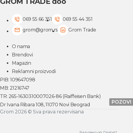
GROM TRADE doo
069 55 66 351
069 55 44 351
grom@grom.rs
Grom Trade
O nama
Brendovi
Magazin
Reklamni proizvodi
PIB: 109647098
MB: 21216747
TR: 265-1630310007026-86 (Raiffeisen Bank)
POZOVI
Dr Ivana Ribara 108, 11070 Novi Beograd
Grom 2026 © Sva prava rezervisana
Razvijeno od:
Digital2