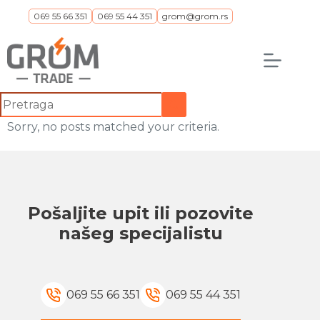
Skip
069 55 66 351
069 55 44 351
grom@grom.rs
to
content
No
results
Sorry, no posts matched your criteria.
Pošaljite upit ili pozovite
našeg specijalistu
069 55 66 351
069 55 44 351