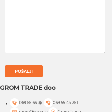
GROM TRADE doo
069 55 66 351
069 55 44 351
grom@grom.rs
Grom Trade