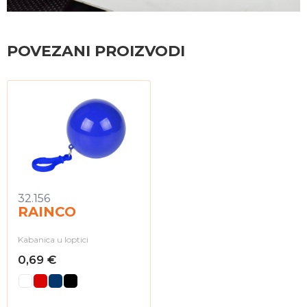
POVEZANI PROIZVODI
32.156
RAINCO
Kabanica u loptici
0,69 €