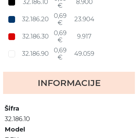
32.186.10
8.900
€
0,69
32.186.20
23.904
€
0,69
32.186.30
9.917
€
0,69
32.186.90
49.059
€
INFORMACIJE
Šifra
32.186.10
Model