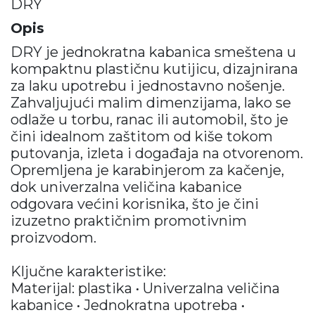
DRY
Opis
DRY je jednokratna kabanica smeštena u
kompaktnu plastičnu kutijicu, dizajnirana
za laku upotrebu i jednostavno nošenje.
Zahvaljujući malim dimenzijama, lako se
odlaže u torbu, ranac ili automobil, što je
čini idealnom zaštitom od kiše tokom
putovanja, izleta i događaja na otvorenom.
Opremljena je karabinjerom za kačenje,
dok univerzalna veličina kabanice
odgovara većini korisnika, što je čini
izuzetno praktičnim promotivnim
proizvodom.
Ključne karakteristike:
Materijal: plastika • Univerzalna veličina
kabanice • Jednokratna upotreba •