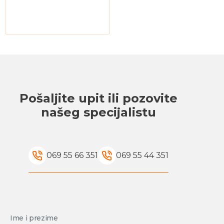
Pošaljite upit ili pozovite
našeg specijalistu
069 55 66 351
069 55 44 351
Ime i prezime