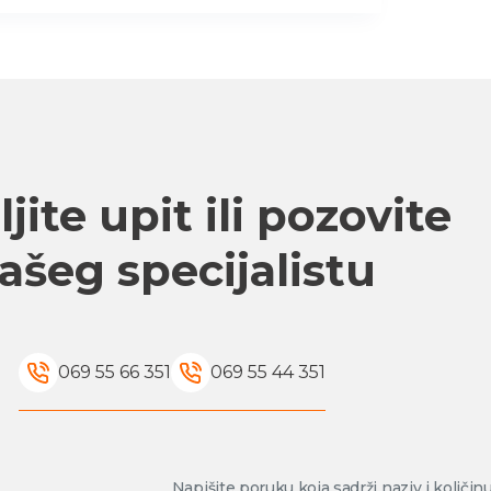
jite upit ili pozovite
ašeg specijalistu
069 55 66 351
069 55 44 351
Napišite poruku koja sadrži naziv i količin