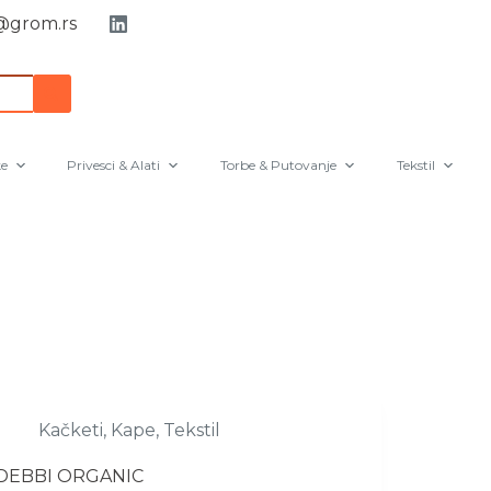
grom.rs
e
Privesci & Alati
Torbe & Putovanje
Tekstil
Kačketi
,
Kape
,
Tekstil
DEBBI ORGANIC