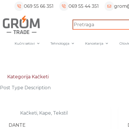
Skip
069 55 66 351
069 55 44 351
grom@
to
content
No
results
Kućni setovi
Tehnologija
Kancelarija
Olovk
Kategorija
Kačketi
Post Type Description
Kačketi
,
Kape
,
Tekstil
DANTE