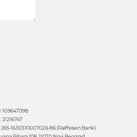
: 109647098
 21216747
 265-1630310007026-86 (Raiffeisen Bank)
Ivana Ribara 108, 11070 Novi Beograd