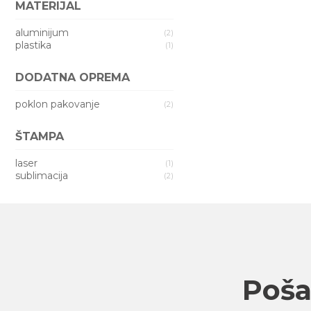
MATERIJAL
aluminijum
(2)
plastika
(1)
DODATNA OPREMA
poklon pakovanje
(2)
ŠTAMPA
laser
(1)
sublimacija
(2)
Pošal