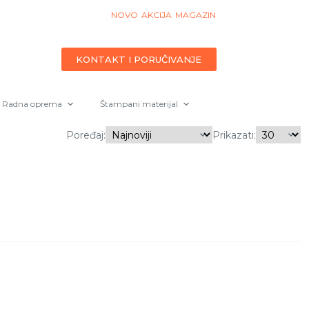
NOVO
AKCIJA
MAGAZIN
KONTAKT I PORUČIVANJE
Radna oprema
Štampani materijal
Poređaj:
Prikazati: