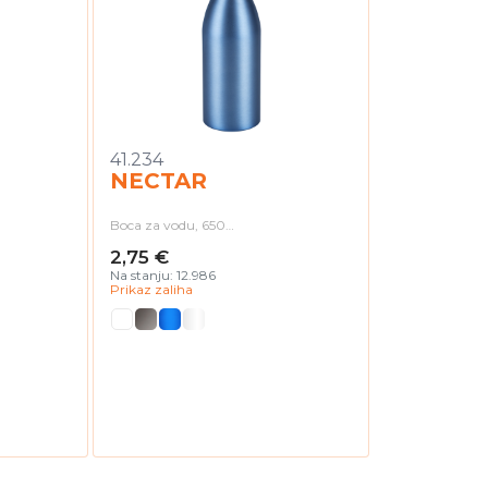
41.234
NECTAR
Boca za vodu, 650…
2,75 €
Na stanju: 12.986
Prikaz zaliha