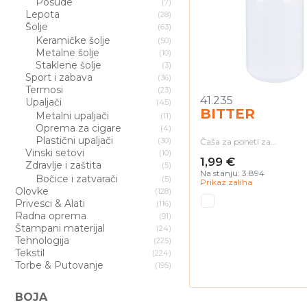
Posude
(7)
Lepota
(28)
Šolje
(63)
Keramičke šolje
(50)
Metalne šolje
(10)
Staklene šolje
(3)
Sport i zabava
(36)
Termosi
(23)
41.235
Upaljači
(45)
BITTER
Metalni upaljači
(11)
Oprema za cigare
(4)
Plastični upaljači
(30)
Čaša za poneti za…
Vinski setovi
(10)
1,99 €
Zdravlje i zaštita
(5)
Na stanju: 3.894
Bočice i zatvarači
(5)
Prikaz zaliha
Olovke
(128)
Privesci & Alati
(116)
Radna oprema
(91)
Štampani materijal
(24)
Tehnologija
(225)
Tekstil
(224)
Torbe & Putovanje
(195)
BOJA