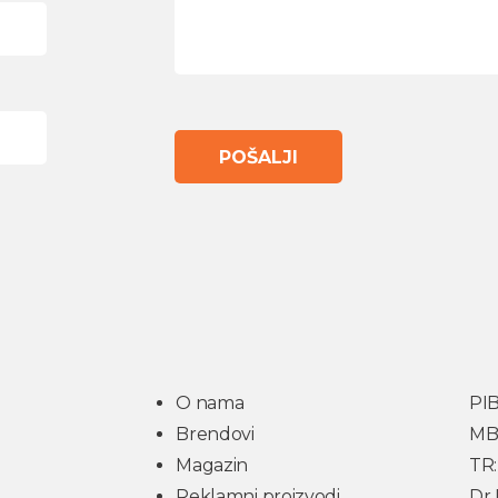
O nama
PIB
Brendovi
MB:
Magazin
TR:
Reklamni proizvodi
Dr 