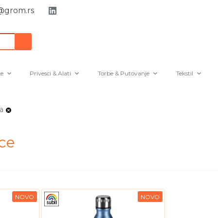
grom.rs
e
Privesci & Alati
Torbe & Putovanje
Tekstil
a
ce
NOVO
NOVO