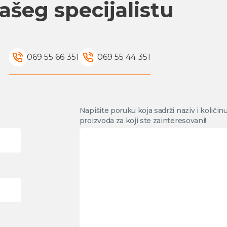
ašeg specijalistu
069 55 66 351
069 55 44 351
Napišite poruku koja sadrži naziv i količin
proizvoda za koji ste zainteresovani!