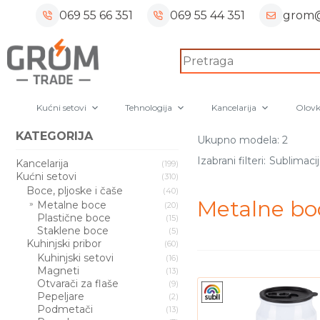
Skip
069 55 66 351
069 55 44 351
grom@
to
content
No
results
Kućni setovi
Tehnologija
Kancelarija
Olovk
KATEGORIJA
Ukupno modela: 2
Sublimacij
Izabrani filteri:
Kancelarija
(199)
Kućni setovi
(310)
Boce, pljoske i čaše
(40)
Metalne bo
Metalne boce
(20)
Plastične boce
(15)
Staklene boce
(5)
Kuhinjski pribor
(60)
Kuhinjski setovi
(16)
Magneti
(13)
Otvarači za flaše
(9)
Pepeljare
(2)
Podmetači
(13)