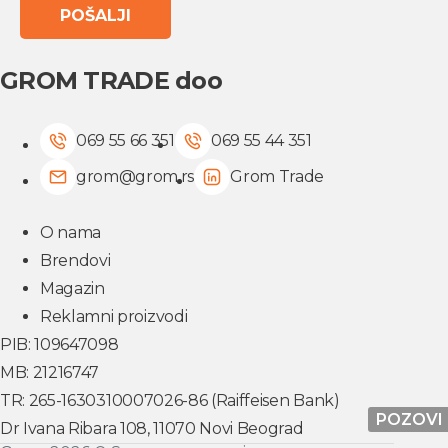
GROM TRADE doo
069 55 66 351
069 55 44 351
grom@grom.rs
Grom Trade
O nama
Brendovi
Magazin
Reklamni proizvodi
PIB: 109647098
MB: 21216747
TR: 265-1630310007026-86 (Raiffeisen Bank)
POZOVI
Dr Ivana Ribara 108, 11070 Novi Beograd