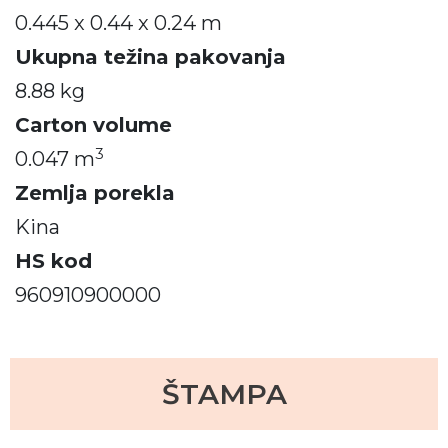
0.445 x 0.44 x 0.24 m
Ukupna težina pakovanja
8.88 kg
Carton volume
3
0.047 m
Zemlja porekla
Kina
HS kod
960910900000
ŠTAMPA