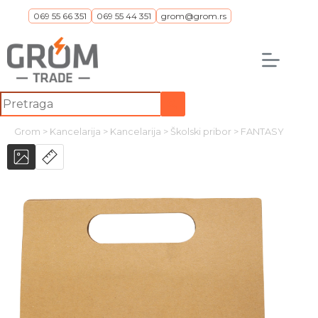
Skip
069 55 66 351
069 55 44 351
grom@grom.rs
to
content
No
results
Grom
>
Kancelarija
>
Kancelarija
>
Školski pribor
>
FANTASY