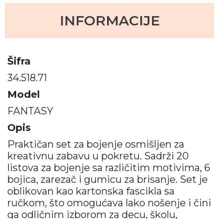
INFORMACIJE
Šifra
34.518.71
Model
FANTASY
Opis
Praktičan set za bojenje osmišljen za
kreativnu zabavu u pokretu. Sadrži 20
listova za bojenje sa različitim motivima, 6
bojica, zarezač i gumicu za brisanje. Set je
oblikovan kao kartonska fascikla sa
ručkom, što omogućava lako nošenje i čini
ga odličnim izborom za decu, školu,