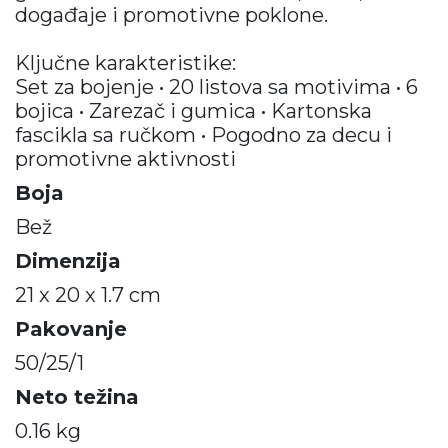
događaje i promotivne poklone.
Ključne karakteristike:
Set za bojenje • 20 listova sa motivima • 6
bojica • Zarezač i gumica • Kartonska
fascikla sa ručkom • Pogodno za decu i
promotivne aktivnosti
Boja
Bež
Dimenzija
21 x 20 x 1.7 cm
Pakovanje
50/25/1
Neto težina
0.16 kg