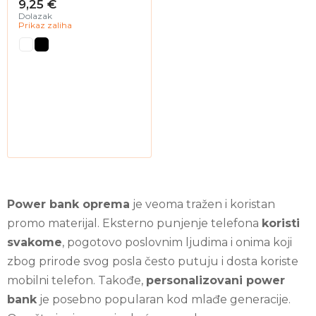
9,25 €
Dolazak
Prikaz zaliha
Power bank oprema
je veoma tražen i koristan
promo materijal. Eksterno punjenje telefona
koristi
svakome
, pogotovo poslovnim ljudima i onima koji
zbog prirode svog posla često putuju i dosta koriste
mobilni telefon. Takođe,
personalizovani power
bank
je posebno popularan kod mlađe generacije.