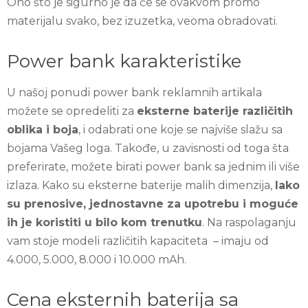
Ono što je sigurno je da će se ovakvom promo
materijalu svako, bez izuzetka, veoma obradovati.
Power bank karakteristike
U našoj ponudi power bank reklamnih artikala
možete se opredeliti za
eksterne baterije različitih
oblika i boja
, i odabrati one koje se najviše slažu sa
bojama Vašeg loga. Takođe, u zavisnosti od toga šta
preferirate, možete birati power bank sa jednim ili više
izlaza. Kako su eksterne baterije malih dimenzija,
lako
su prenosive, jednostavne za upotrebu i moguće
ih je koristiti u bilo kom trenutku
. Na raspolaganju
vam stoje modeli različitih kapaciteta – imaju od
4.000, 5.000, 8.000 i 10.000 mAh.
Cena eksternih baterija sa