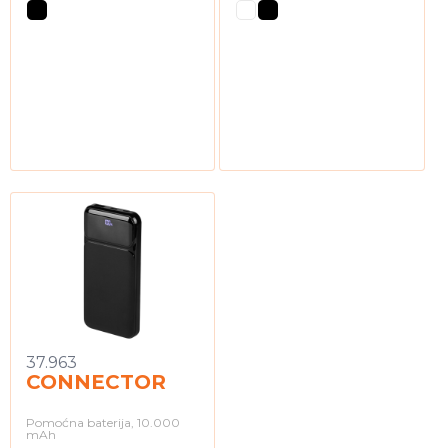
37.963
CONNECTOR
Pomoćna baterija, 10.000
mAh