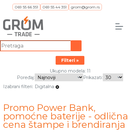
Skip
069 55 66 351
069 55 44 351
grom@grom.rs
to
content
No
results
Filteri
Ukupno modela: 11
Poređaj:
Prikazati:
Digitalna
Izabrani filteri:
Promo Power Bank,
pomoćne baterije - odlična
cena štampe i brendiranja