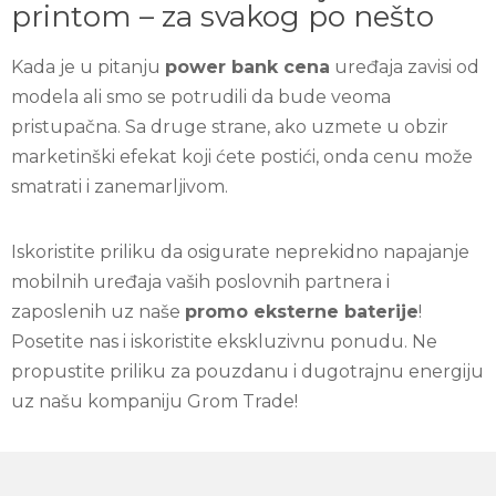
printom – za svakog po nešto
Kada je u pitanju
power bank cena
uređaja zavisi od
modela ali smo se potrudili da bude veoma
pristupačna. Sa druge strane, ako uzmete u obzir
marketinški efekat koji ćete postići, onda cenu može
smatrati i zanemarljivom.
Iskoristite priliku da osigurate neprekidno napajanje
mobilnih uređaja vaših poslovnih partnera i
zaposlenih uz naše
promo eksterne baterije
!
Posetite nas i iskoristite ekskluzivnu ponudu. Ne
propustite priliku za pouzdanu i dugotrajnu energiju
uz našu kompaniju Grom Trade!