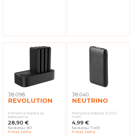
38.098
38.040
REVOLUTION
NEUTRINO
Pomoćna stanica sa
Pomoćna baterija, 5.000
baterijama…
mAh
28,90 €
4,99 €
Na stanju: 591
Na stanju: 7.493
Prikaz zaliha
Prikaz zaliha