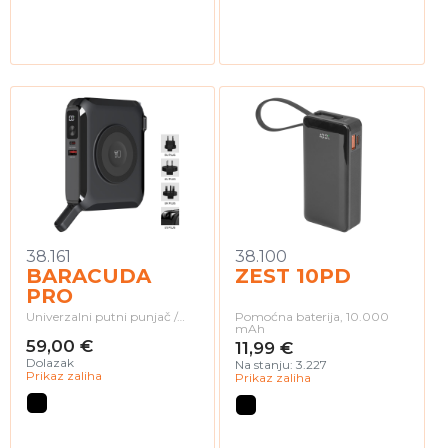
38.161
38.100
BARACUDA
ZEST 10PD
PRO
Univerzalni putni punjač /…
Pomoćna baterija, 10.000
mAh
59,00 €
11,99 €
Dolazak
Na stanju: 3.227
Prikaz zaliha
Prikaz zaliha