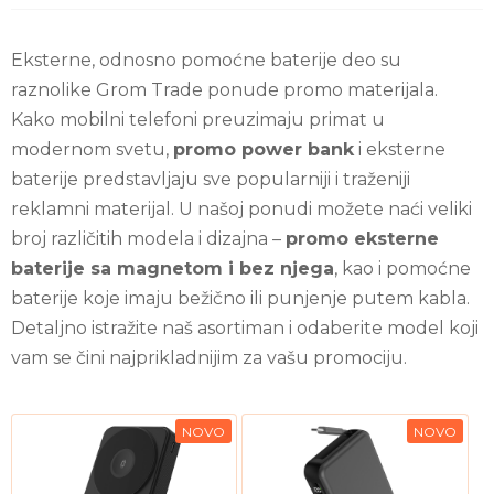
Eksterne, odnosno pomoćne baterije deo su
raznolike Grom Trade ponude promo materijala.
Kako mobilni telefoni preuzimaju primat u
modernom svetu,
promo power bank
i eksterne
baterije predstavljaju sve popularniji i traženiji
reklamni materijal. U našoj ponudi možete naći veliki
broj različitih modela i dizajna –
promo eksterne
baterije sa magnetom i bez njega
, kao i pomoćne
baterije koje imaju bežično ili punjenje putem kabla.
Detaljno istražite naš asortiman i odaberite model koji
vam se čini najprikladnijim za vašu promociju.
NOVO
NOVO