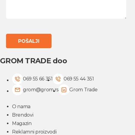
GROM TRADE doo
069 55 66 351
069 55 44 351
grom@grom.rs
Grom Trade
O nama
Brendovi
Magazin
Reklamni proizvodi