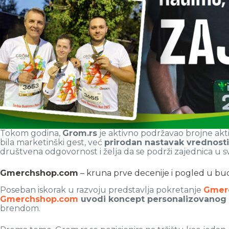
Tokom godina,
Grom.rs
je aktivno podržavao brojne aktiv
bila marketinški gest, već
prirodan nastavak vrednosti
društvena odgovornost i želja da se podrži zajednica u sva
Gmerchshop.com
– kruna prve decenije i pogled u b
Poseban iskorak u razvoju predstavlja pokretanje
Gmer
Gmerchshop.com
uvodi koncept personalizovanog 
brendom.