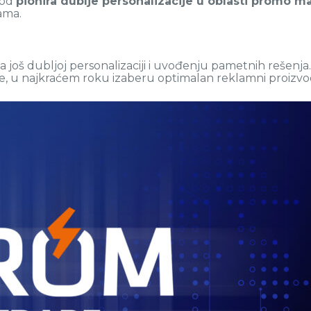
 od
pionira dublje personalizacije u oblasti promo ma
ama.
 još dubljoj personalizaciji i uvođenju pametnih rešenja
e, u najkraćem roku izaberu optimalan reklamni proizvo