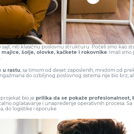
o sajt, niti klasičnu poslovnu strukturu. Počeli smo kao s
:
majice, šolje, olovke, kačkete i rokovnike
. Imali smo
.
 u rastu
, sa timom od deset zaposlenih, mrežom od prek
gažmana do ozbiljnog poslovnog sistema nije bio brz, ali
 projekat bio je
prilika da se pokaže profesionalnost, 
italno oglašavanje i unapređenje operativnih procesa. Sa 
, do logistike i isporuke.