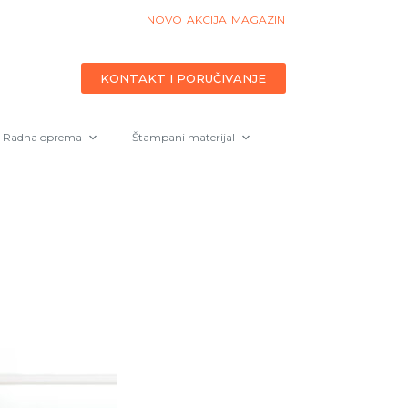
NOVO
AKCIJA
MAGAZIN
KONTAKT I PORUČIVANJE
Radna oprema
Štampani materijal