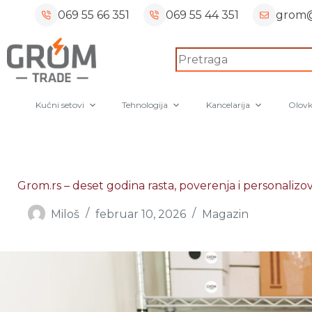
Skip
069 55 66 351
069 55 44 351
grom@
to
content
No
results
Kućni setovi
Tehnologija
Kancelarija
Olovk
Grom.rs – deset godina rasta, poverenja i personaliz
Miloš
februar 10, 2026
Magazin