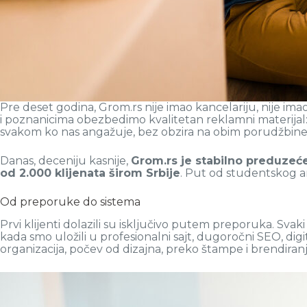
Pre deset godina, Grom.rs nije imao kancelariju, nije ima
i poznanicima obezbedimo kvalitetan reklamni materijal
svakom ko nas angažuje, bez obzira na obim porudžbine
Danas, deceniju kasnije,
Grom.rs je stabilno preduzeće
od 2.000 klijenata širom Srbije
. Put od studentskog an
Od preporuke do sistema
Prvi klijenti dolazili su isključivo putem preporuka. Svaki
kada smo uložili u profesionalni sajt, dugoročni SEO, dig
organizacija, počev od dizajna, preko štampe i brendiranja