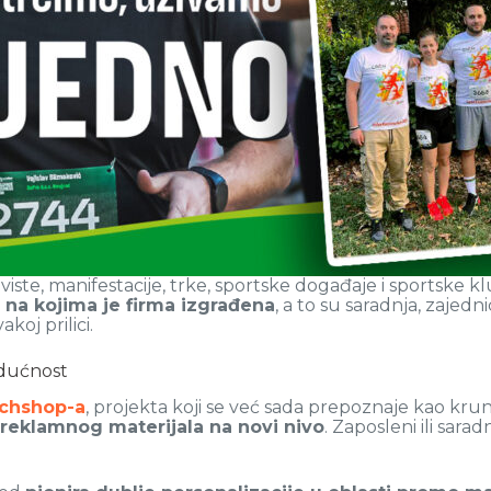
iste, manifestacije, trke, sportske događaje i sportske k
 na kojima je firma izgrađena
, a to su saradnja, zajed
koj prilici.
udućnost
chshop-a
, projekta koji se već sada prepoznaje kao kru
reklamnog materijala na novi nivo
. Zaposleni ili sarad