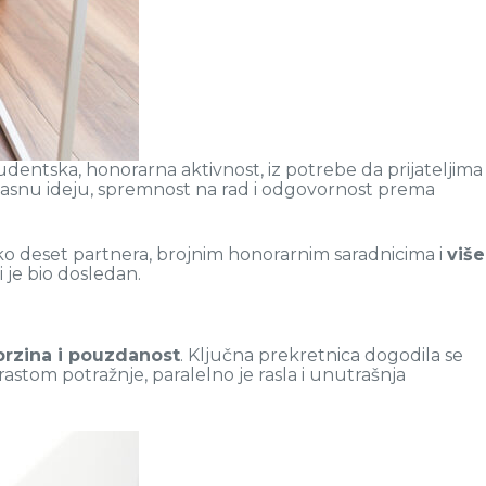
tudentska, honorarna aktivnost, iz potrebe da prijateljima
 jasnu ideju, spremnost na rad i odgovornost prema
o deset partnera, brojnim honorarnim saradnicima i
više
 je bio dosledan.
brzina i pouzdanost
. Ključna prekretnica dogodila se
rastom potražnje, paralelno je rasla i unutrašnja