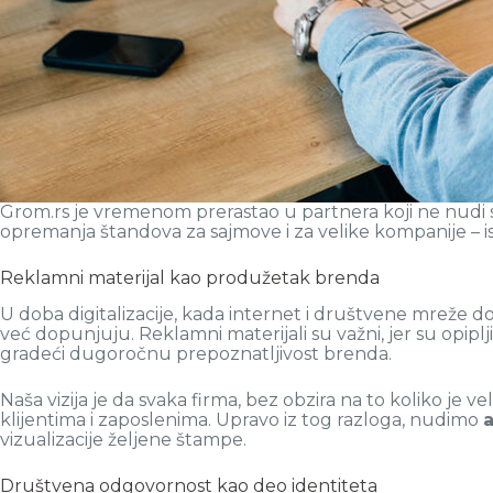
Grom.rs je vremenom prerastao u partnera koji ne nudi
opremanja štandova za sajmove i za velike kompanije – i
Reklamni materijal kao produžetak brenda
U doba digitalizacije, kada internet i društvene mreže 
već dopunjuju. Reklamni materijali su važni, jer su opipljiv
gradeći dugoročnu prepoznatljivost brenda.
Naša vizija je da svaka firma, bez obzira na to koliko je vel
klijentima i zaposlenima. Upravo iz tog razloga, nudimo
a
vizualizacije željene štampe.
Društvena odgovornost kao deo identiteta