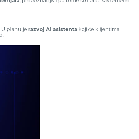
terijala
, prepoznatljiv i po tome što prati savremene
. U planu je
razvoj AI asistenta
koji će klijentima
d.