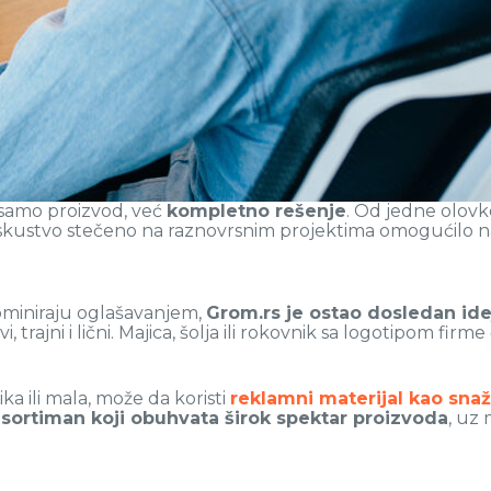
 samo proizvod, već
kompletno rešenje
. Od jedne olov
skustvo stečeno na raznovrsnim projektima omogućilo nam 
dominiraju oglašavanjem,
Grom.rs je ostao dosledan ideji
i, trajni i lični. Majica, šolja ili rokovnik sa logotipom f
ika ili mala, može da koristi
reklamni materijal kao snaž
sortiman koji obuhvata širok spektar proizvoda
, uz