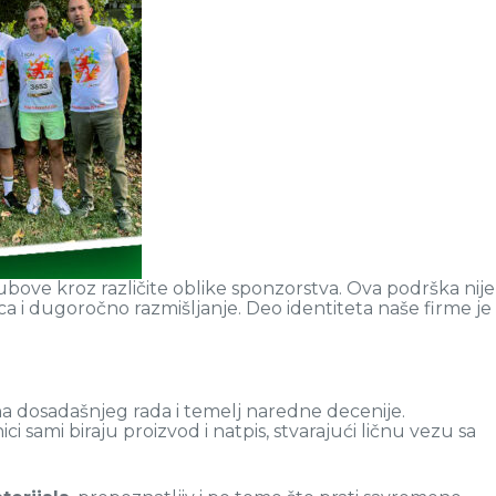
lubove kroz različite oblike sponzorstva. Ova podrška nije
nica i dugoročno razmišljanje. Deo identiteta naše firme je
na dosadašnjeg rada i temelj naredne decenije.
nici sami biraju proizvod i natpis, stvarajući ličnu vezu sa