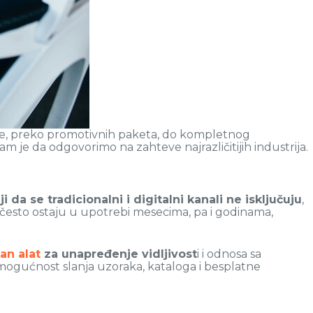
ke, preko promotivnih paketa, do kompletnog
je da odgovorimo na zahteve najrazličitijih industrija.
 da se tradicionalni i digitalni kanali ne isključuju
,
irme često ostaju u upotrebi mesecima, pa i godinama,
an alat
za unapređenje vidljivost
i i odnosa sa
 mogućnost slanja uzoraka, kataloga i besplatne