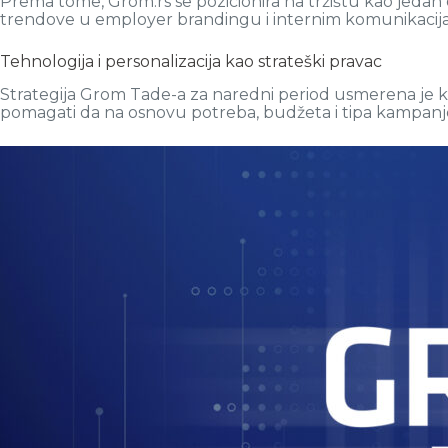
Prema tome, Grom.rs se pozicionira na tržištu kao jedan
trendove u employer brandingu i internim komunikacij
Tehnologija i personalizacija kao strateški pravac
Strategija Grom Tade-a za naredni period usmerena je ka
pomagati da na osnovu potreba, budžeta i tipa kampanj