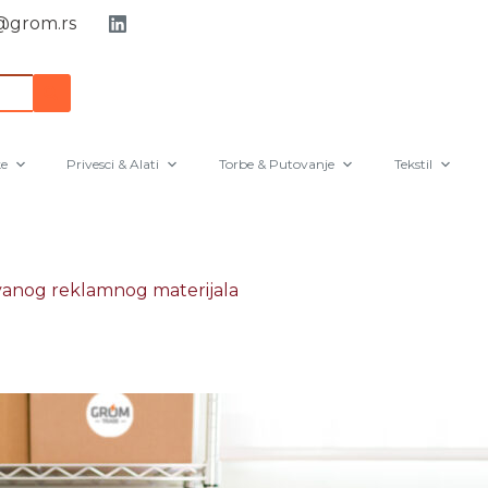
grom.rs
e
Privesci & Alati
Torbe & Putovanje
Tekstil
ovanog reklamnog materijala