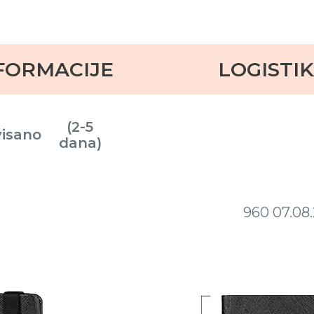
FORMACIJE
LOGISTI
(2-5
visano
dana)
960
07.08