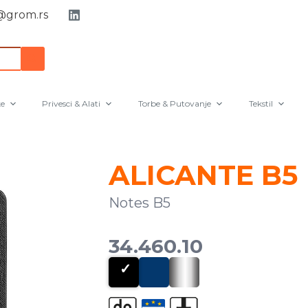
grom.rs
e
Privesci & Alati
Torbe & Putovanje
Tekstil
ALICANTE B5
Notes B5
34.460.10