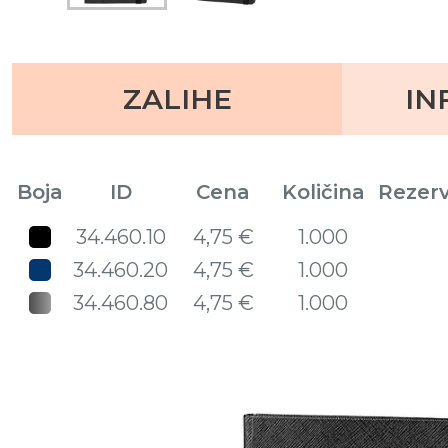
ZALIHE
IN
Boja
ID
Cena
Količina
Rezer
34.460.10
4,75 €
1.000
34.460.20
4,75 €
1.000
34.460.80
4,75 €
1.000