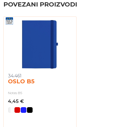
POVEZANI PROIZVODI
34.461
OSLO B5
Notes B5
4,45 €