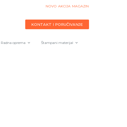
NOVO
AKCIJA
MAGAZIN
KONTAKT I PORUČIVANJE
Radna oprema
Štampani materijal