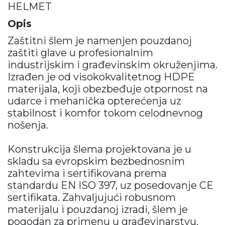
HELMET
Opis
Zaštitni šlem je namenjen pouzdanoj
zaštiti glave u profesionalnim
industrijskim i građevinskim okruženjima.
Izrađen je od visokokvalitetnog HDPE
materijala, koji obezbeđuje otpornost na
udarce i mehanička opterećenja uz
stabilnost i komfor tokom celodnevnog
nošenja.
Konstrukcija šlema projektovana je u
skladu sa evropskim bezbednosnim
zahtevima i sertifikovana prema
standardu EN ISO 397, uz posedovanje CE
sertifikata. Zahvaljujući robusnom
materijalu i pouzdanoj izradi, šlem je
pogodan za primenu u građevinarstvu,