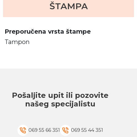
ŠTAMPA
Preporučena vrsta štampe
Tampon
Pošaljite upit ili pozovite
našeg specijalistu
069 55 66 351
069 55 44 351