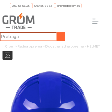
Skip
069 55 66 351
069 55 44 351
grom@grom.rs
to
content
No
results
Grom
>
Radna oprema
>
Dodatna radna oprema
>
HELMET