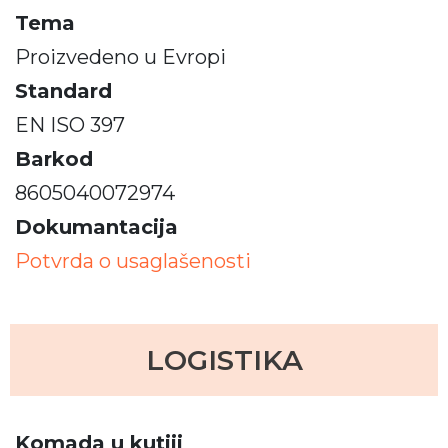
Tema
Proizvedeno u Evropi
Standard
EN ISO 397
Barkod
8605040072974
Dokumantacija
Potvrda o usaglašenosti
LOGISTIKA
Komada u kutiji