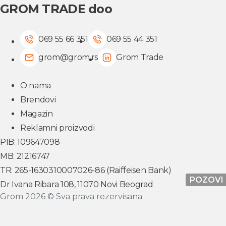
GROM TRADE doo
069 55 66 351
069 55 44 351
grom@grom.rs
Grom Trade
O nama
Brendovi
Magazin
Reklamni proizvodi
PIB: 109647098
MB: 21216747
TR: 265-1630310007026-86 (Raiffeisen Bank)
POZOVI
Dr Ivana Ribara 108, 11070 Novi Beograd
Grom 2026 © Sva prava rezervisana