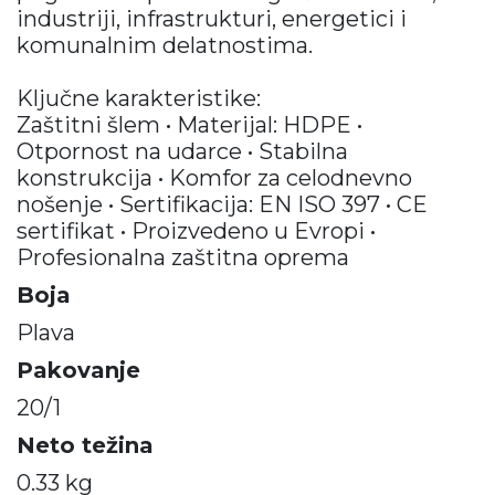
industriji, infrastrukturi, energetici i
komunalnim delatnostima.
Ključne karakteristike:
Zaštitni šlem • Materijal: HDPE •
Otpornost na udarce • Stabilna
konstrukcija • Komfor za celodnevno
nošenje • Sertifikacija: EN ISO 397 • CE
sertifikat • Proizvedeno u Evropi •
Profesionalna zaštitna oprema
Boja
Plava
Pakovanje
20/1
Neto težina
0.33 kg