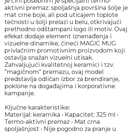
je čini posebnim je specijalni termo-
aktivni premaz: spoljašnja površina šolje je
mat crne boje, ali pod uticajem toplote
tečnosti u šolji prelazi u belu, otkrivajući
prethodno odštampani logo ili motiv. Ovaj
efekat dodaje element iznenađenja i
vizuelne dinamike, čineći MAGIC MUG
privlačnim promotivnim proizvodom koji
ostavlja snažan vizuelni utisak.
Zahvaljujući kvalitetnoj keramici i tzv.
"magičnom" premazu, ovaj model
predstavlja odličan izbor za brendiranje,
poklone na događajima i korporativne
kampanje.
Ključne karakteristike:
Materijal: keramika • Kapacitet: 325 ml •
Termo-aktivni premaz • Mat crna
spoljašnjost • Nije pogodno za pranje u