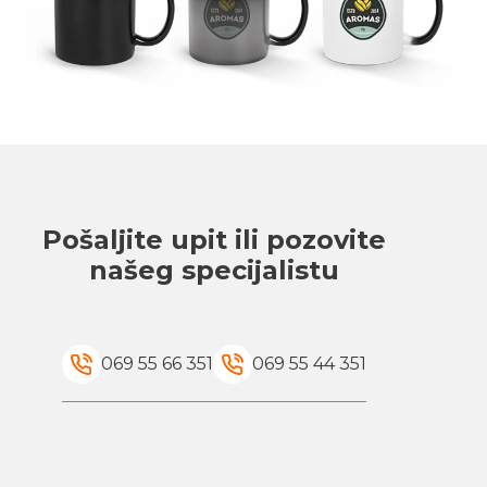
Pošaljite upit ili pozovite
našeg specijalistu
069 55 66 351
069 55 44 351