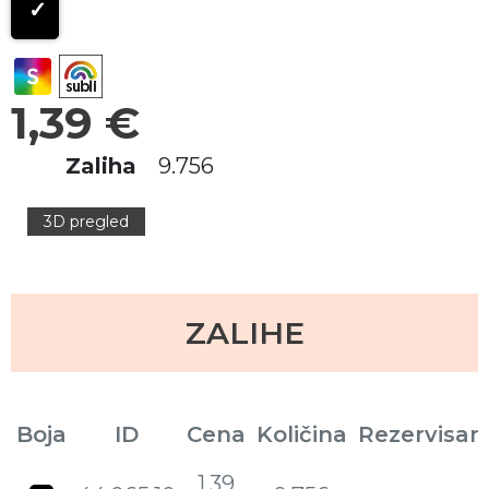
1,39 €
Zaliha
9.756
3D pregled
ZALIHE
Boja
ID
Cena
Količina
Rezervisan
1,39