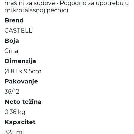
mašini za sudove • Pogodno za upotrebu u
mikrotalasnoj pećnici
Brend
CASTELLI
Boja
Crna
Dimenzija
Ø 8.1 x 9.5cm
Pakovanje
36/12
Neto težina
0.36 kg
Kapacitet
325 ml