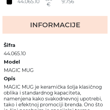
44.065.10
9.756
€
INFORMACIJE
Šifra
44.065.10
Model
MAGIC MUG
Opis
MAGIC MUG je keramička šolja klasičnog
oblika i standardnog kapaciteta,
namenjena kako svakodnevnoj upotrebi,
tako i efektnoj promociji brenda. Ono što