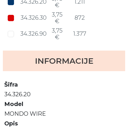
34.326.20
1.211
€
3,75
34.326.30
872
€
3,75
34.326.90
1.377
€
INFORMACIJE
Šifra
34.326.20
Model
MONDO WIRE
Opis