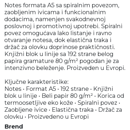
Notes formata A5 sa spiralnim povezom,
zaobljenim ivicama i funkcionalnim
dodacima, namenjen svakodnevnoj
poslovnoj i promotivnoj upotrebi. Spiralni
povez omogućava lako listanje i ravno
otvaranje notesa, dok elastična traka i
držač za olovku doprinose praktičnosti.
Knjižni blok u linije sa 192 strane belog
papira gramature 80 g/m² pogodan je za
intenzivno beleženje. Proizveden u Evropi.
Ključne karakteristike:
Notes • Format A5 • 192 strane • Knjižni
blok u linije • Beli papir 80 g/m² • Korica od
termoosetljive eko kože • Spiralni povez •
Zaobljene ivice • Elastična traka • Držač za
olovku • Proizvedeno u Evropi
Brend