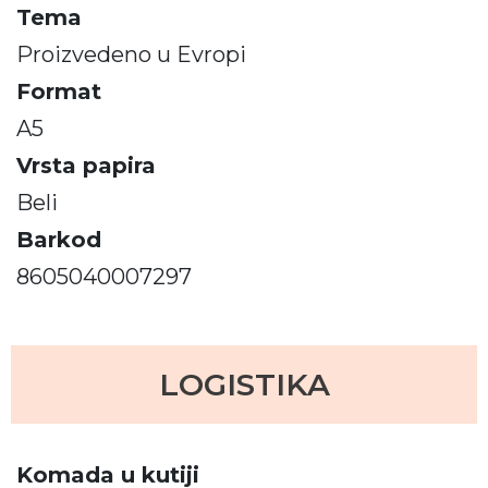
Tema
Proizvedeno u Evropi
Format
A5
Vrsta papira
Beli
Barkod
8605040007297
LOGISTIKA
Komada u kutiji