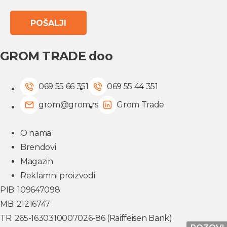
GROM TRADE doo
069 55 66 351
069 55 44 351
grom@grom.rs
Grom Trade
O nama
Brendovi
Magazin
Reklamni proizvodi
PIB: 109647098
MB: 21216747
TR: 265-1630310007026-86 (Raiffeisen Bank)