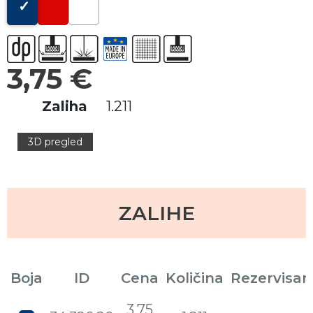
3,75 €
Zaliha
1.211
3D pregled
ZALIHE
Boja
ID
Cena
Količina
Rezervisan
3,75