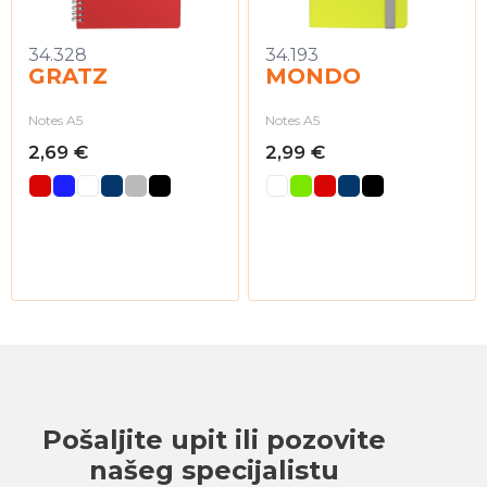
34.328
34.193
GRATZ
MONDO
Notes A5
Notes A5
2,69 €
2,99 €
Pošaljite upit ili pozovite
našeg specijalistu